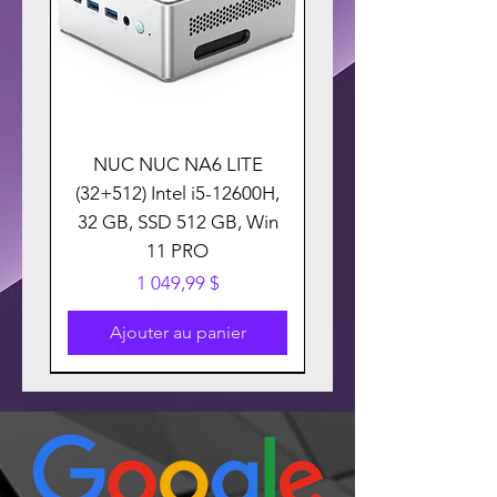
NUC NUC NA6 LITE
(32+512) Intel i5-12600H,
32 GB, SSD 512 GB, Win
11 PRO
Prix
1 049,99 $
Ajouter au panier