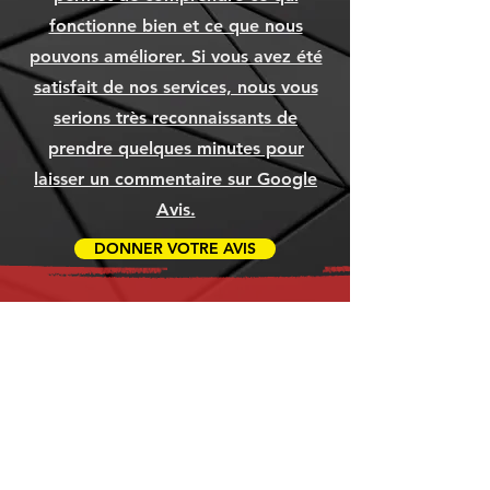
Ajouter au panier
Ajouter au panier
Ajouter au panier
Prix
Prix
Prix
1 049,99 $
79,99 $
79,99 $
fonctionne bien et ce que nous
Ajouter au panier
Ajouter au panier
Ajouter au panier
Ajouter au panier
Ajouter au panier
Ajouter au panier
pouvons améliorer. Si vous avez été
Ajouter au panier
Ajouter au panier
Ajouter au panier
satisfait de nos services, nous vous
serions très reconnaissants de
prendre quelques minutes pour
laisser un commentaire sur Google
Avis.
DONNER VOTRE AVIS