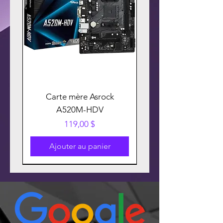
Carte mère Asrock
A520M-HDV
Prix
119,00 $
Ajouter au panier