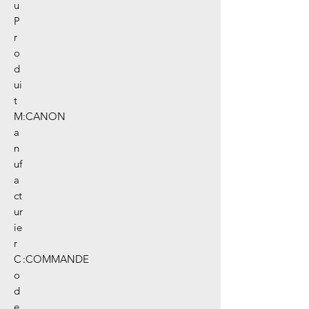
u
P
r
o
d
ui
t
M
:
CANON
a
n
uf
a
ct
ur
ie
r
C
:
COMMANDE
o
d
e