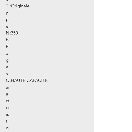
T
:
Originale
y
p
e
N
:
350
b
P
a
g
e
s
C
:
HAUTE CAPACITÉ
ar
a
ct
ér
is
ti
q