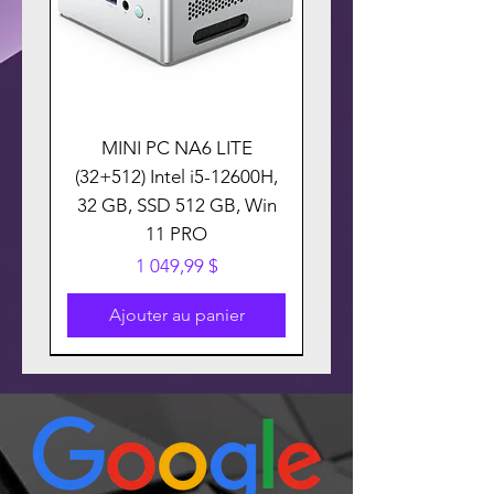
MINI PC NA6 LITE
(32+512) Intel i5-12600H,
32 GB, SSD 512 GB, Win
11 PRO
Prix
1 049,99 $
Ajouter au panier