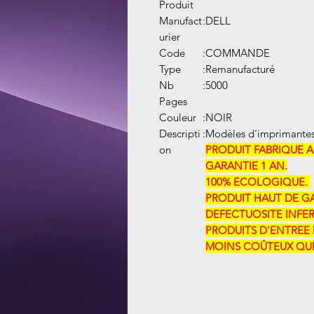
Produit
Manufact
:
DELL
urier
Code
:
COMMANDE
Type
:
Remanufacturé
Nb
:
5000
Pages
Couleur
:
NOIR
Descripti
:
Modèles d'imprimantes
on
PRODUIT FABRIQUE 
GARANTIE 1 AN.
100% ECOLOGIQUE. ​​
PRODUIT HAUT DE GAM
DEFECTUOSITE INFER
PRODUITS D'ENTREE 
MOINS COÛTEUX QUE 