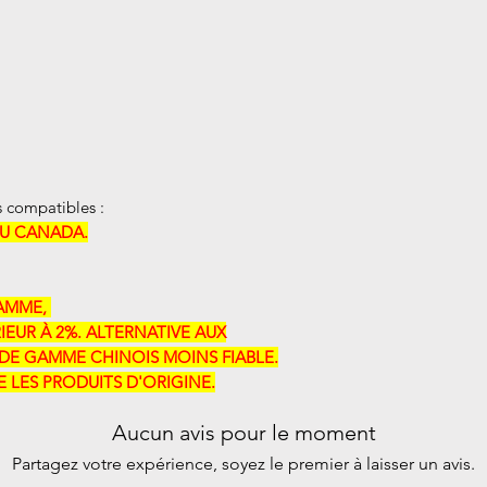
 compatibles :
AU CANADA.
ME, ​​
IEUR À 2%. ALTERNATIVE AUX
DE GAMME CHINOIS MOINS FIABLE.
LES PRODUITS D'ORIGINE.
Aucun avis pour le moment
Partagez votre expérience, soyez le premier à laisser un avis.