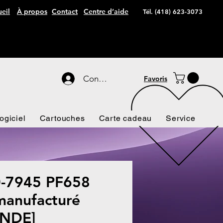
eil
À propos
Contact
Centre d’aide
Tél. (418) 623-3073
Connexion
Favoris
ogiciel
Cartouches
Carte cadeau
Service
-7945 PF658
anufacturé
NDE]