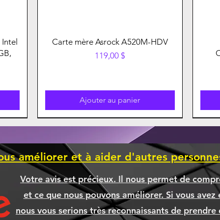
Intel
Carte mère Asrock A520M-HDV
GB,
Prix
119,00 $
Ajouter au panier
ous améliorer et à aider d'autres personn
Votre avis est précieux. Il nous permet de compr
et ce que nous pouvons améliorer. Si vous avez é
nous vous serions très reconnaissants de prendre 