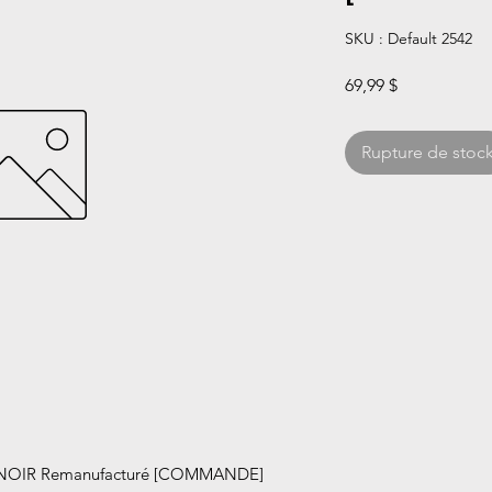
SKU : Default 2542
Prix
69,99 $
Rupture de stoc
 NOIR Remanufacturé [COMMANDE]