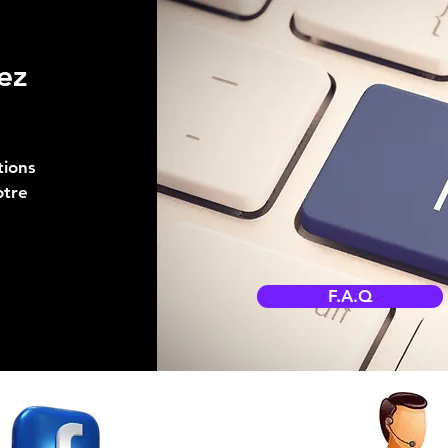
ez
tions
otre
F.A.Q