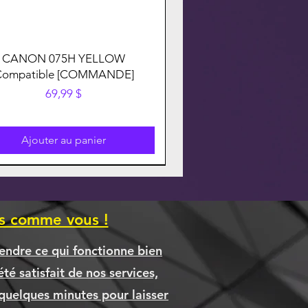
CANON 075H YELLOW
Compatible [COMMANDE]
Prix
69,99 $
Ajouter au panier
es comme vous !
endre ce qui fonctionne bien
té satisfait de nos services,
quelques minutes pour laisser