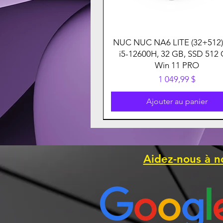
NUC NUC NA6 LITE (32+512) 
i5-12600H, 32 GB, SSD 512 
Win 11 PRO
Prix
1 049,99 $
Ajouter au panier
Aidez-nous à n