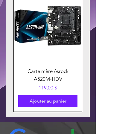
Carte mère Asrock
A520M-HDV
Prix
119,00 $
Ajouter au panier