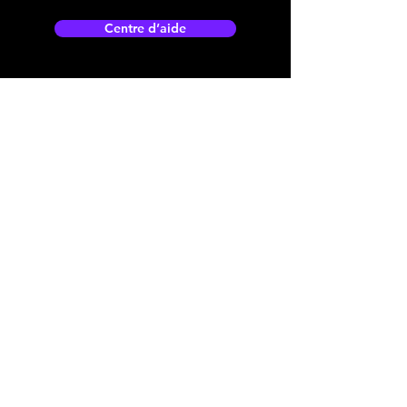
Centre d’aide
Adresse boutique
4825, 1èr Avenue
Québec, QC, G1H 2T5
microdata@microdatabr.com
(418) 623-3073