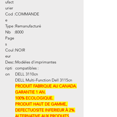
ufact
urier
Cod
:
COMMANDE
e
Type
:
Remanufacturé
Nb
:
8000
Page
s
Coul
:
NOIR
eur
Desc
:
Modèles d'imprimantes
ripti
compatibles :
on
DELL 3110cn
DELL Multi-Function Dell 3115cn
PRODUIT FABRIQUE AU CANADA.
GARANTIE 1 AN.
100% ECOLOGIQUE. ​​
PRODUIT HAUT DE GAMME, ​​
DEFECTUOSITE INFERIEUR À 2%.
ALTERNATIVE AUX PRODUITS