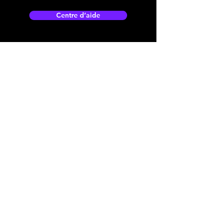
Centre d’aide
Adresse boutique
4825, 1èr Avenue
Québec, QC, G1H 2T5
microdata@microdatabr.com
(418) 623-3073