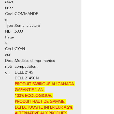
ufact
urier
Cod
:
COMMANDE
e
Type
:
Remanufacturé
Nb
:
5000
Page
s
Coul
:
CYAN
eur
Desc
:
Modèles d'imprimantes
ripti
compatibles :
on
DELL 2145
DELL 2145CN
PRODUIT FABRIQUE AU CANADA.
GARANTIE 1 AN.
100% ECOLOGIQUE. ​​
PRODUIT HAUT DE GAMME, ​​
DEFECTUOSITE INFERIEUR À 2%.
ALTERNATIVE AUX PRODUITS