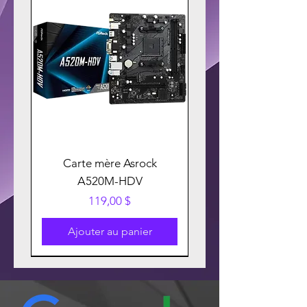
Carte mère Asrock
A520M-HDV
Prix
119,00 $
Ajouter au panier