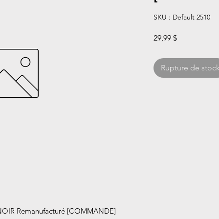
SKU : Default 2510
Prix
29,99 $
Rupture de stoc
 NOIR Remanufacturé [COMMANDE]