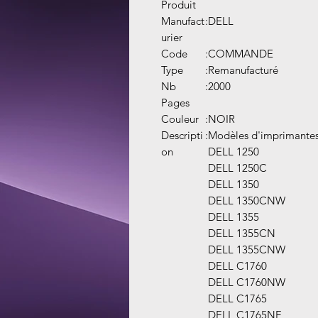
Produit
Manufact
:
DELL
urier
Code
:
COMMANDE
Type
:
Remanufacturé
Nb
:
2000
Pages
Couleur
:
NOIR
Descripti
:
Modèles d'imprimantes
on
DELL 1250
DELL 1250C
DELL 1350
DELL 1350CNW
DELL 1355
DELL 1355CN
DELL 1355CNW
DELL C1760
DELL C1760NW
DELL C1765
DELL C1765NF