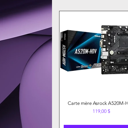
Carte mère Asrock A520M-
Prix
119,00 $