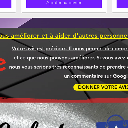
Ajouter au panier
ous améliorer et à aider d'autres personn
Votre avis est précieux. Il nous permet de compr
et ce que nous pouvons améliorer. Si vous avez é
nous vous serions très reconnaissants de prendre 
un commentaire sur Google
DONNER VOTRE AVI
ible
APAD
5XL
500
Boitier Thermaltake S200TG ARGB
CANON 075H NOIR Compatible
BROTHER TN635XL TN-635XL
Ordinateur TYRANIS
Ord
BR
BR
, SSD
CYAN Compatible [COMMANDE]
[COMMANDE]
NOI
Prix
Prix
2 299,99 $
154,99 $
Prix
Prix
69,99 $
79,99 $
Ajouter au panier
Ajouter au panier