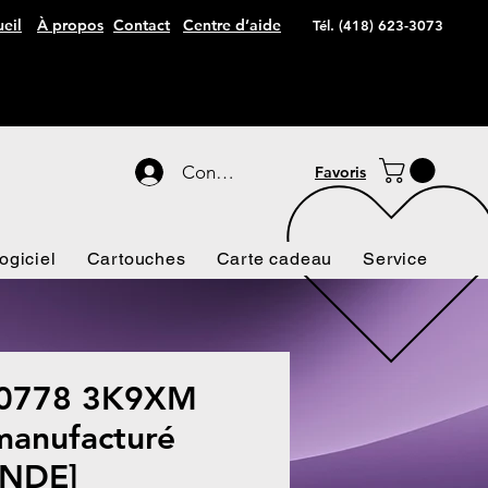
eil
À propos
Contact
Centre d’aide
Tél. (418) 623-3073
Connexion
Favoris
ogiciel
Cartouches
Carte cadeau
Service
-0778 3K9XM
anufacturé
NDE]