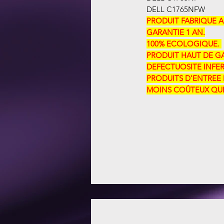
DELL C1765NFW
PRODUIT FABRIQUE 
GARANTIE 1 AN.
100% ECOLOGIQUE. ​​
PRODUIT HAUT DE GAM
DEFECTUOSITE INFER
PRODUITS D'ENTREE 
MOINS COÛTEUX QUE 