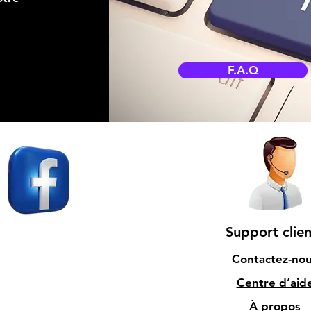
F.A.Q
Support clien
Contactez-no
Centre d’aid
À propos