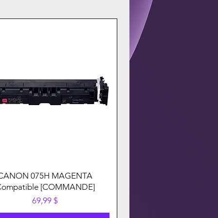
CANON 075H MAGENTA
Compatible [COMMANDE]
Prix
69,99 $