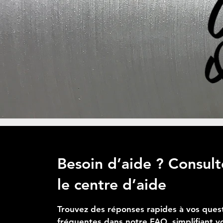
Ajouter au panier
Ajouter au panier
Ajouter au panier
Besoin d’aide ? Consult
le centre d’aide
Trouvez des réponses rapides à vos ques
fréquentes dans notre FAQ, simplifiant v