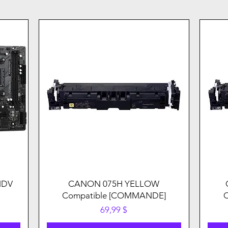
HDV
CANON 075H YELLOW
Compatible [COMMANDE]
Prix
69,99 $