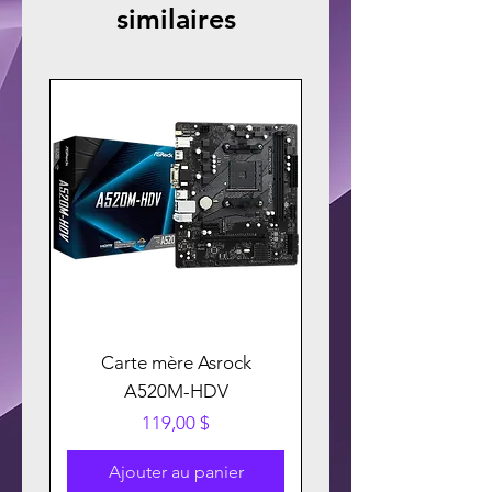
similaires
Carte mère Asrock
A520M-HDV
Prix
119,00 $
Ajouter au panier