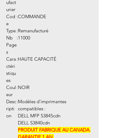
ufact
urier
Cod
:
COMMANDE
e
Type
:
Remanufacturé
Nb
:
11000
Page
s
Cara
:
HAUTE CAPACITÉ
ctéri
stiqu
es
Coul
:
NOIR
eur
Desc
:
Modèles d'imprimantes
ripti
compatibles :
on
DELL MFP S3845cdn
DELL S3840cdn
PRODUIT FABRIQUE AU CANADA.
GARANTIE 1 AN.