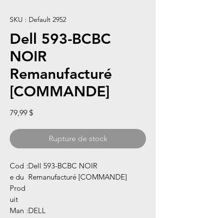
SKU : Default 2952
Dell 593-BCBC
NOIR
Remanufacturé
[COMMANDE]
Prix
79,99 $
Rupture de stock
Cod
:
Dell 593-BCBC NOIR
e du
Remanufacturé [COMMANDE]
Prod
uit
Man
:
DELL