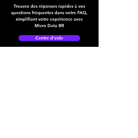
Trouvez des réponses rapides à vos
questions fréquentes dans notre FAQ,
simplifiant votre expérience avec
Micro Data BR
Centre d’aide
Adresse boutique
4825, 1èr Avenue
Québec, QC, G1H 2T5
microdata@microdatabr.com
(418) 623-3073