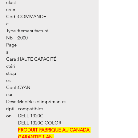
ufact
urier
Cod
:
COMMANDE
e
Type
:
Remanufacturé
Nb
:
2000
Page
s
Cara
:
HAUTE CAPACITÉ
ctéri
stiqu
es
Coul
:
CYAN
eur
Desc
:
Modèles d'imprimantes
ripti
compatibles :
on
DELL 1320C
DELL 1320C COLOR
PRODUIT FABRIQUE AU CANADA.
GARANTIE 1 AN.