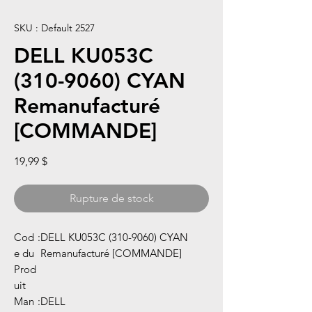
SKU : Default 2527
DELL KU053C
(310-9060) CYAN
Remanufacturé
[COMMANDE]
Prix
19,99 $
Rupture de stock
Cod
:
DELL KU053C (310-9060) CYAN
e du
Remanufacturé [COMMANDE]
Prod
uit
Man
:
DELL