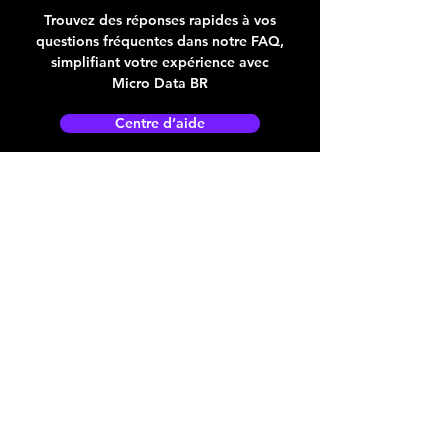
Trouvez des réponses rapides à vos
questions fréquentes dans notre FAQ,
simplifiant votre expérience avec
Micro Data BR
Centre d’aide
Adresse boutique
4825, 1èr Avenue
Québec, QC, G1H 2T5
microdata@microdatabr.com
(418) 623-3073