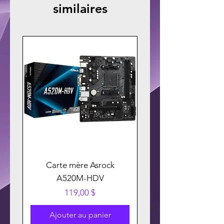
similaires
Carte mère Asrock
A520M-HDV
Prix
119,00 $
Ajouter au panier