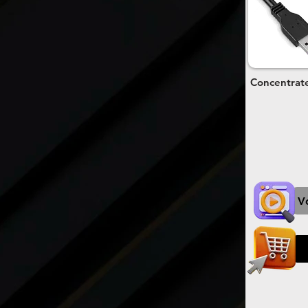
Concentrate
V