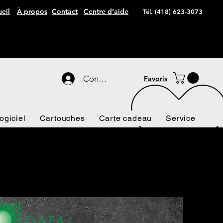
eil
À propos
Contact
Centre d’aide
Tél. (418) 623-3073
Connexion
Favoris
ogiciel
Cartouches
Carte cadeau
Service