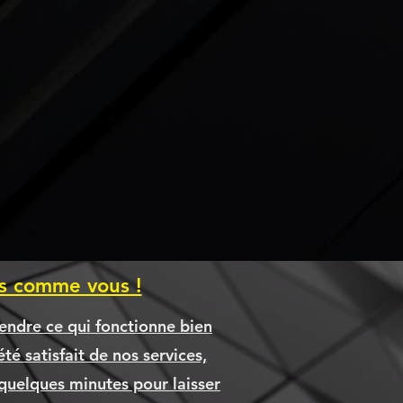
es comme vous !
endre ce qui fonctionne bien
té satisfait de nos services,
quelques minutes pour laisser