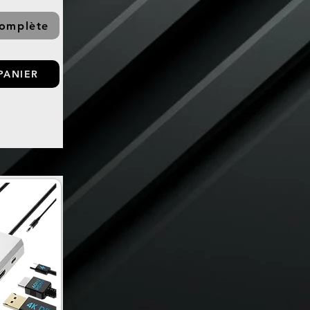
complète
PANIER