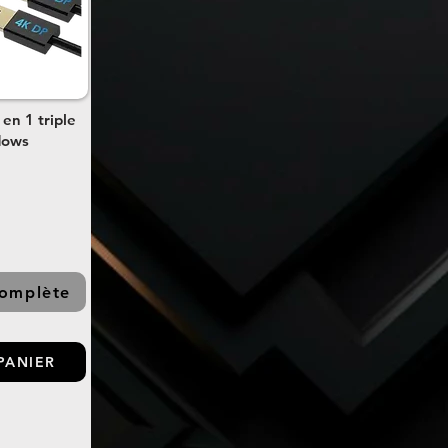
en 1 triple
dows
complète
PANIER