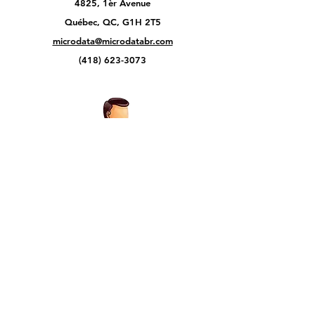
4825, 1èr Avenue
Québec, QC, G1H 2T5
microdata@microdatabr.com
(418) 623-3073
Support client
Contactez-nous
Centre d’aide
À propos
Carrières