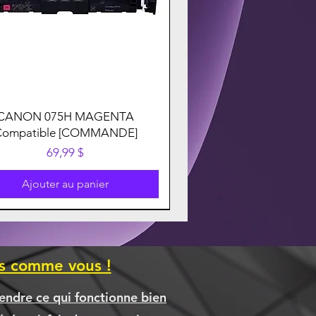
CANON 075H MAGENTA
Compatible [COMMANDE]
Prix
69,99 $
Ajouter au panier
es comme vous !
endre ce qui fonctionne bien