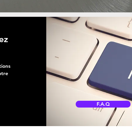
ez
tions
otre
F.A.Q