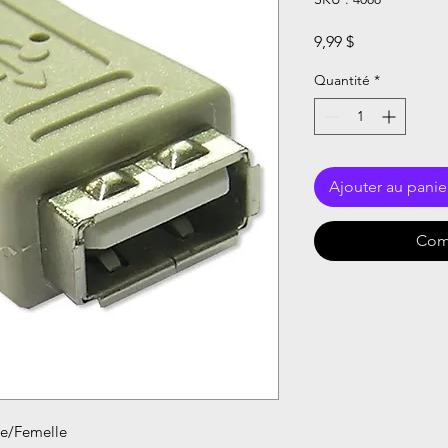
Prix
9,99 $
Quantité
*
Ajouter au panie
Com
le/Femelle