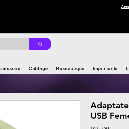
Accu
ccessoire
Cablage
Réseautique
Imprimante
L
Adaptate
USB Feme
SKU : 4088