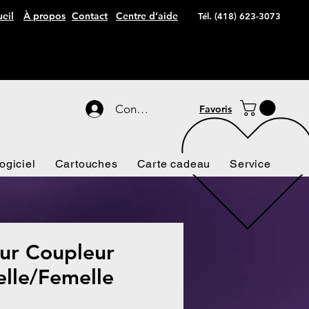
eil
À propos
Contact
Centre d’aide
Tél. (418) 623-3073
Connexion
Favoris
ogiciel
Cartouches
Carte cadeau
Service
ur Coupleur
lle/Femelle