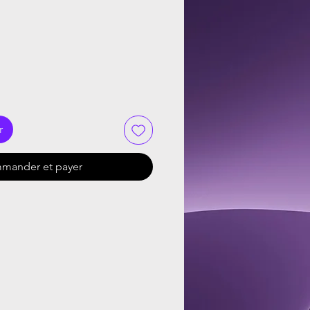
r
mander et payer