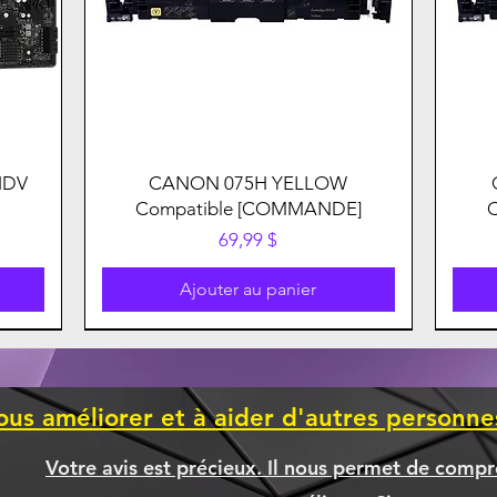
HDV
CANON 075H YELLOW
Compatible [COMMANDE]
Prix
69,99 $
Ajouter au panier
ous améliorer et à aider d'autres personn
Votre avis est précieux. Il nous permet de compr