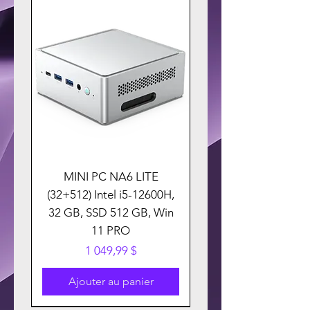
MINI PC NA6 LITE
(32+512) Intel i5-12600H,
32 GB, SSD 512 GB, Win
11 PRO
Prix
1 049,99 $
Ajouter au panier