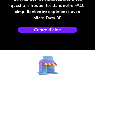
questions fréquentes dans notre FAQ,
simplifiant votre expérience avec
Micro Data BR
Centre d’aide
Adresse boutique
4825, 1èr Avenue
Québec, QC, G1H 2T5
microdata@microdatabr.com
(418) 623-3073