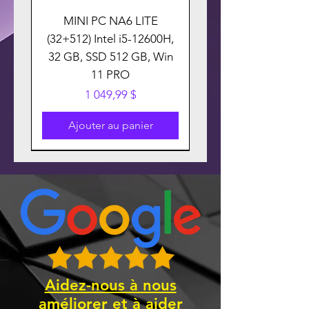
MINI PC NA6 LITE
(32+512) Intel i5-12600H,
32 GB, SSD 512 GB, Win
11 PRO
Prix
1 049,99 $
Ajouter au panier
Aidez-nous à nous
améliorer et à aider