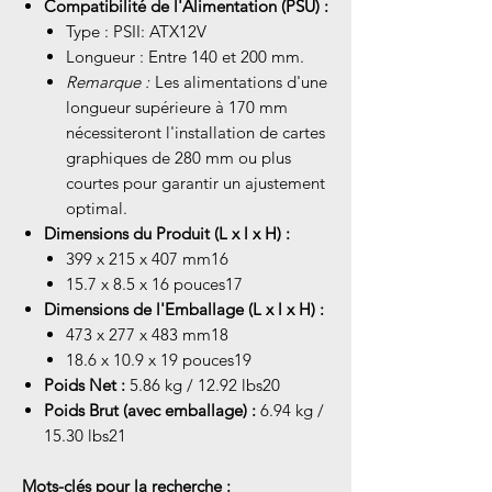
Compatibilité de l'Alimentation (PSU) :
Type : PSII: ATX12V
Longueur : Entre 140 et 200 mm.
Remarque :
Les alimentations d'une
longueur supérieure à 170 mm
nécessiteront l'installation de cartes
graphiques de 280 mm ou plus
courtes pour garantir un ajustement
optimal.
Dimensions du Produit (L x l x H) :
399 x 215 x 407 mm16
15.7 x 8.5 x 16 pouces17
Dimensions de l'Emballage (L x l x H) :
473 x 277 x 483 mm18
18.6 x 10.9 x 19 pouces19
Poids Net :
5.86 kg / 12.92 lbs20
Poids Brut (avec emballage) :
6.94 kg /
15.30 lbs21
Mots-clés pour la recherche :