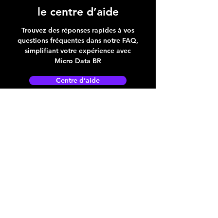
le centre d’aide
Trouvez des réponses rapides à vos
questions fréquentes dans notre FAQ,
simplifiant votre expérience avec
Micro Data BR
Centre d’aide
Adresse boutique
4825, 1èr Avenue
Québec, QC, G1H 2T5
microdata@microdatabr.com