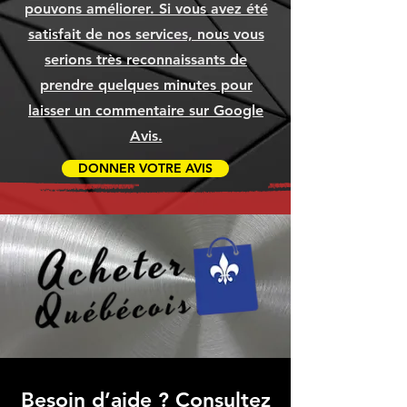
pouvons améliorer. Si vous avez été
Ajouter au panier
Ajouter au panier
Ajouter au panier
satisfait de nos services, nous vous
serions très reconnaissants de
prendre quelques minutes pour
laisser un commentaire sur Google
Avis.
DONNER VOTRE AVIS
Besoin d’aide ? Consultez