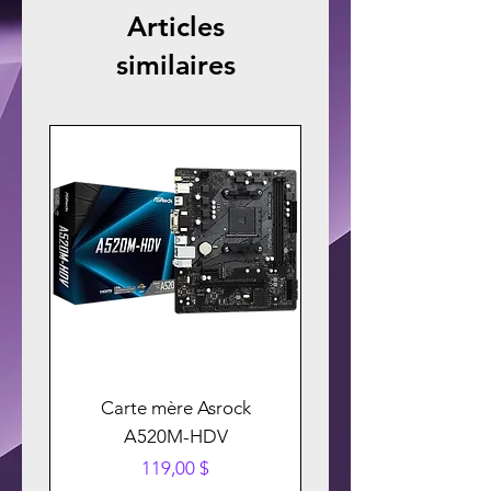
Articles
similaires
Carte mère Asrock
A520M-HDV
Prix
119,00 $