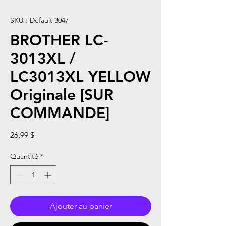
SKU : Default 3047
BROTHER LC-
3013XL /
LC3013XL YELLOW
Originale [SUR
COMMANDE]
Prix
26,99 $
Quantité
*
Ajouter au panier