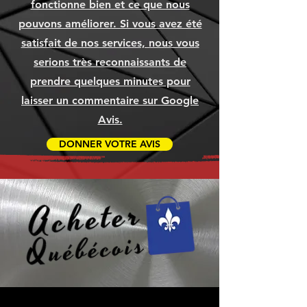
Prix
Prix
Prix
1 049,99 $
79,99 $
79,99 $
fonctionne bien et ce que nous
Ajouter au panier
Ajouter au panier
Ajouter au panier
Ajouter au panier
Ajouter au panier
Ajouter au panier
pouvons améliorer. Si vous avez été
Ajouter au panier
Ajouter au panier
Ajouter au panier
satisfait de nos services, nous vous
serions très reconnaissants de
prendre quelques minutes pour
laisser un commentaire sur Google
Avis.
DONNER VOTRE AVIS