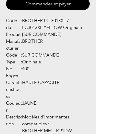
Commander et payer
Code
:
BROTHER LC-3013XL /
du
LC3013XL YELLOW Originale
Produit
[SUR COMMANDE]
Manufa
:
BROTHER
cturier
Code
:
SUR COMMANDE
Type
:
Originale
Nb
:
400
Pages
Caract
:
HAUTE CAPACITÉ
éristiqu
es
Couleu
:
JAUNE
r
Descrip
:
Modèles d'imprimantes
tion
compatibles :
BROTHER MFC-J491DW