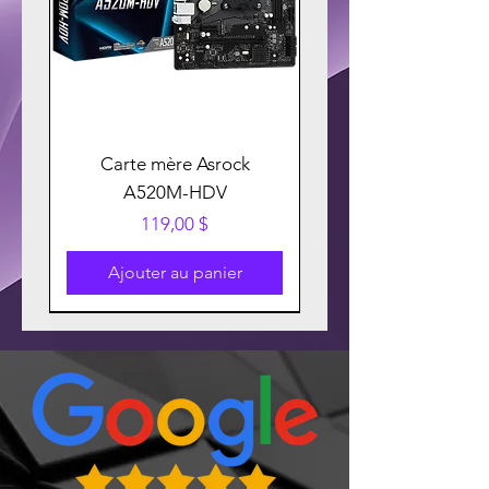
Carte mère Asrock
A520M-HDV
Prix
119,00 $
Ajouter au panier