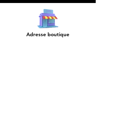
Adresse boutique
4825, 1èr Avenue
Québec, QC, G1H 2T5
microdata@microdatabr.com
(418) 623-3073
Support client
Contactez-nous