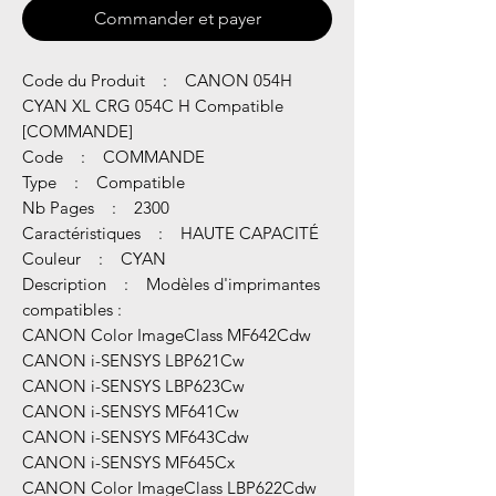
Commander et payer
Code du Produit : CANON 054H
CYAN XL CRG 054C H Compatible
[COMMANDE]
Code : COMMANDE
Type : Compatible
Nb Pages : 2300
Caractéristiques : HAUTE CAPACITÉ
Couleur : CYAN
Description : Modèles d'imprimantes
compatibles :
CANON Color ImageClass MF642Cdw
CANON i-SENSYS LBP621Cw
CANON i-SENSYS LBP623Cw
CANON i-SENSYS MF641Cw
CANON i-SENSYS MF643Cdw
CANON i-SENSYS MF645Cx
CANON Color ImageClass LBP622Cdw