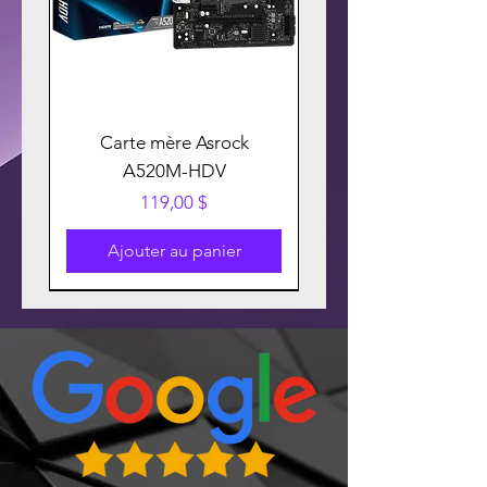
Carte mère Asrock
A520M-HDV
Prix
119,00 $
Ajouter au panier