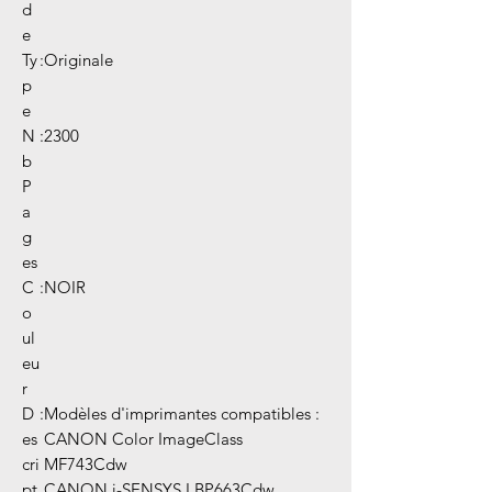
d
e
Ty
:
Originale
p
e
N
:
2300
b
P
a
g
es
C
:
NOIR
o
ul
eu
r
D
:
Modèles d'imprimantes compatibles :
es
CANON Color ImageClass
cri
MF743Cdw
pt
CANON i-SENSYS LBP663Cdw