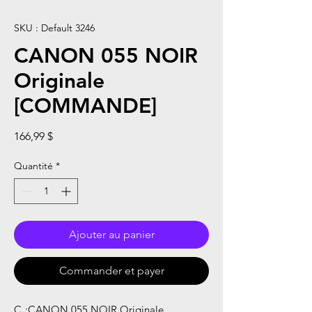
SKU : Default 3246
CANON 055 NOIR
Originale
[COMMANDE]
Prix
166,99 $
Quantité
*
Ajouter au panier
Commander et payer
C
:
CANON 055 NOIR Originale