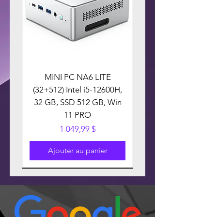
MINI PC NA6 LITE
(32+512) Intel i5-12600H,
32 GB, SSD 512 GB, Win
11 PRO
Prix
1 049,99 $
Ajouter au panier