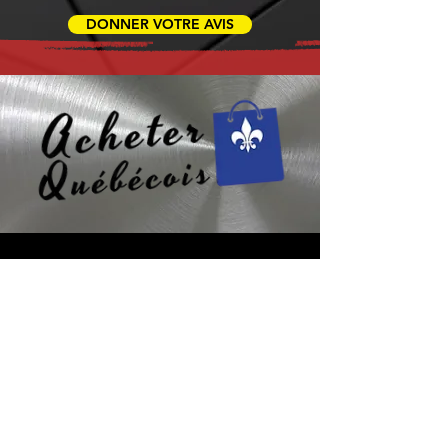
DONNER VOTRE AVIS
Besoin d’aide ? Consultez
le centre d’aide
Trouvez des réponses rapides à vos
questions fréquentes dans notre FAQ,
simplifiant votre expérience avec
Micro Data BR