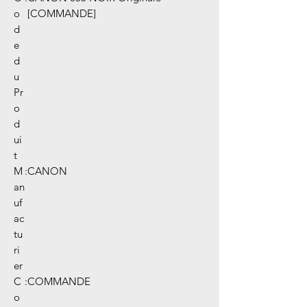
o
[COMMANDE]
d
e
d
u
Pr
o
d
ui
t
M
:
CANON
an
uf
ac
tu
ri
er
C
:
COMMANDE
o