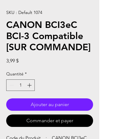
SKU : Default 1074
CANON BCI3eC
BCI-3 Compatible
[SUR COMMANDE]
Prix
3,99 $
Quantité
*
Ajouter au panier
Commander et payer
Code du Produit : CANON BCI3eC