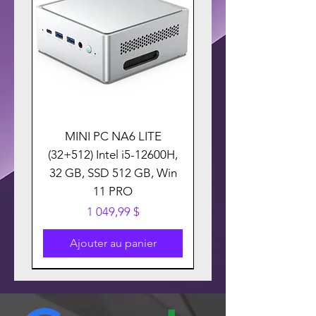
MINI PC NA6 LITE
(32+512) Intel i5-12600H,
32 GB, SSD 512 GB, Win
11 PRO
Prix
1 049,99 $
Ajouter au panier