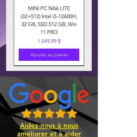
MINI PC NA6 LITE
(32+512) Intel i5-12600H,
32 GB, SSD 512 GB, Win
11 PRO
Prix
1 049,99 $
Ajouter au panier
Aidez-nous à nous
améliorer et à aider