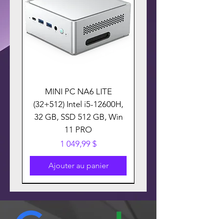
MINI PC NA6 LITE
(32+512) Intel i5-12600H,
32 GB, SSD 512 GB, Win
11 PRO
Prix
1 049,99 $
Ajouter au panier