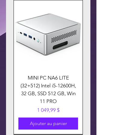
MINI PC NA6 LITE
(32+512) Intel i5-12600H,
32 GB, SSD 512 GB, Win
11 PRO
Prix
1 049,99 $
Ajouter au panier