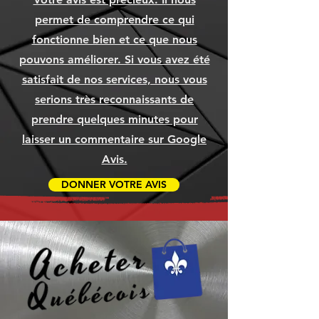
Ajouter au panier
Ajouter au panier
Ajouter au panier
[COMMANDE]
[COMMANDE]
WIN11
Prix
Prix
Prix
Prix
Prix
Prix
69,99 $
69,99 $
69,99 $
69,99 $
79,99 $
69,99 $
permet de comprendre ce qui
Ajouter au panier
Ajouter au panier
Ajouter au panier
Prix
Prix
Prix
1 049,99 $
79,99 $
79,99 $
fonctionne bien et ce que nous
Ajouter au panier
Ajouter au panier
Ajouter au panier
Ajouter au panier
Ajouter au panier
Ajouter au panier
pouvons améliorer. Si vous avez été
Ajouter au panier
Ajouter au panier
Ajouter au panier
satisfait de nos services, nous vous
serions très reconnaissants de
prendre quelques minutes pour
laisser un commentaire sur Google
Avis.
DONNER VOTRE AVIS