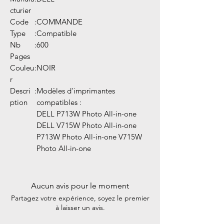
cturier
Code
:
COMMANDE
Type
:
Compatible
Nb
:
600
Pages
Couleu
:
NOIR
r
Descri
:
Modèles d'imprimantes
ption
compatibles :
DELL P713W Photo All-in-one
DELL V715W Photo All-in-one
P713W Photo All-in-one V715W
Photo All-in-one
Aucun avis pour le moment
Partagez votre expérience, soyez le premier
à laisser un avis.