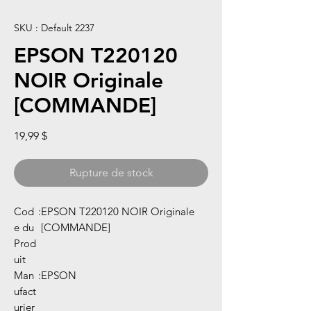
SKU : Default 2237
EPSON T220120
NOIR Originale
[COMMANDE]
Prix
19,99 $
Rupture de stock
Cod
:
EPSON T220120 NOIR Originale
e du
[COMMANDE]
Prod
uit
Man
:
EPSON
ufact
urier