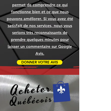
Ajouter au panier
Ajouter au panier
Ajouter au panier
[COMMANDE]
[COMMANDE]
WIN11
Prix
Prix
Prix
Prix
Prix
Prix
69,99 $
69,99 $
69,99 $
69,99 $
79,99 $
69,99 $
permet de comprendre ce qui
Ajouter au panier
Ajouter au panier
Ajouter au panier
Prix
Prix
Prix
1 049,99 $
79,99 $
79,99 $
fonctionne bien et ce que nous
Ajouter au panier
Ajouter au panier
Ajouter au panier
Ajouter au panier
Ajouter au panier
Ajouter au panier
pouvons améliorer. Si vous avez été
Ajouter au panier
Ajouter au panier
Ajouter au panier
satisfait de nos services, nous vous
serions très reconnaissants de
prendre quelques minutes pour
laisser un commentaire sur Google
Avis.
DONNER VOTRE AVIS