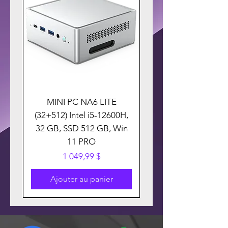
MINI PC NA6 LITE
(32+512) Intel i5-12600H,
32 GB, SSD 512 GB, Win
11 PRO
Prix
1 049,99 $
Ajouter au panier