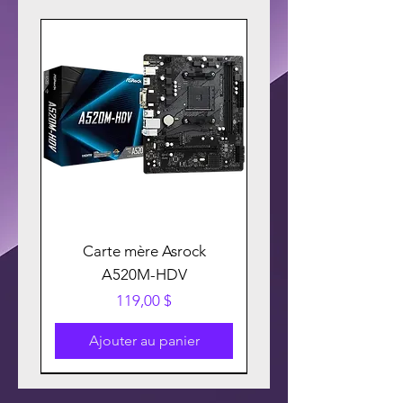
Carte mère Asrock
A520M-HDV
Prix
119,00 $
Ajouter au panier