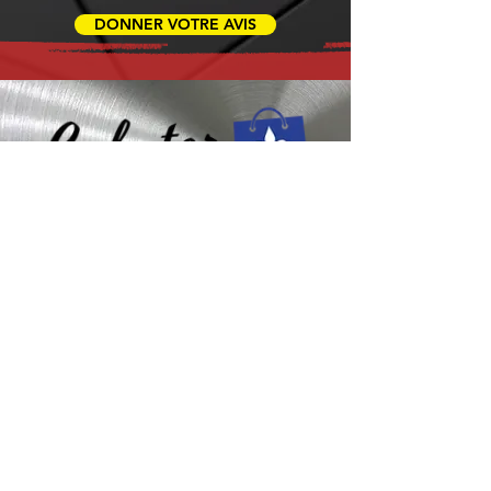
DONNER VOTRE AVIS
Besoin d’aide ? Consultez
le centre d’aide
Trouvez des réponses rapides à vos
questions fréquentes dans notre FAQ,
simplifiant votre expérience avec
Micro Data BR