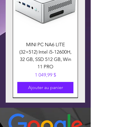
MINI PC NA6 LITE
(32+512) Intel i5-12600H,
32 GB, SSD 512 GB, Win
11 PRO
Prix
1 049,99 $
Ajouter au panier