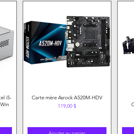
el i5-
Carte mère Asrock A520M-HDV
 Win
Prix
119,00 $
Ajouter au panier