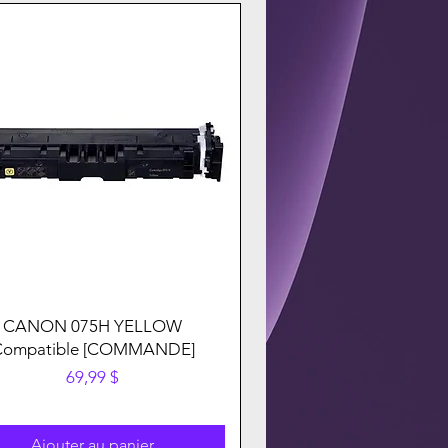
CANON 075H YELLOW
Compatible [COMMANDE]
Prix
69,99 $
Ajouter au panier