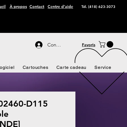
eil
À propos
Contact
Centre d’aide
Tél. (418) 623-3073
Connexion
Favoris
ogiciel
Cartouches
Carte cadeau
Service
 02460-D115
le
NDE]