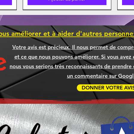
ous améliorer et à aider d'autres personn
Votre avis est précieux. Il nous permet de compr
et ce que nous pouvons améliorer. Si vous avez é
nous vous serions très reconnaissants de prendre 
un commentaire sur Google
DONNER VOTRE AVI
270K
5XL
5XL
A
CANON 075H CYAN Compatible
LENOVO 82X700FKCF IDEAPAD
BROTHER TN635XL TN-635XL
Boitier Antec C3 ARGB
Boit
CAN
BR
NDE]
]
SLIM 3I 15.6" i7-1355U, 16GB, SSD
MAGENTA Compatible
[COMMANDE]
CYA
Prix
139,99 $
[COMMANDE]
512G, WIN11
Prix
69,99 $
Ajouter au panier
Prix
Prix
1 049,99 $
79,99 $