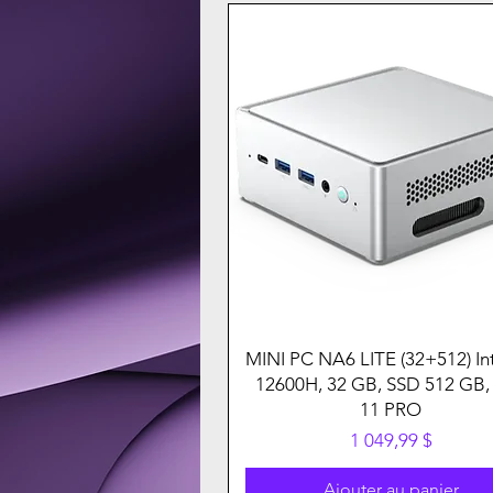
MINI PC NA6 LITE (32+512) Int
12600H, 32 GB, SSD 512 GB,
11 PRO
Prix
1 049,99 $
Ajouter au panier