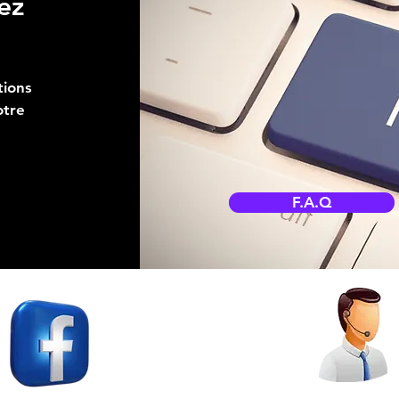
ez
tions
otre
F.A.Q