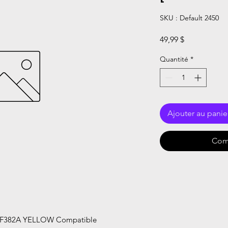
SKU : Default 2450
Prix
49,99 $
Quantité
*
Ajouter au panie
Com
CF382A YELLOW Compatible