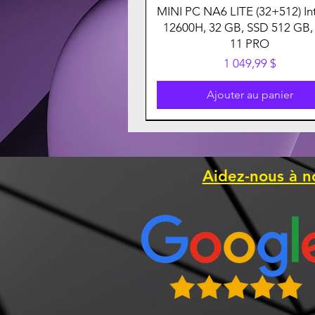
MINI PC NA6 LITE (32+512) Int
12600H, 32 GB, SSD 512 GB,
11 PRO
Prix
1 049,99 $
Ajouter au panier
Aidez-nous à n