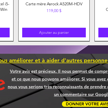
el i5-
Carte mère Asrock A520M-HDV
 Win
Prix
119,00 $
Ajouter au panier
ous améliorer et à aider d'autres personn
Votre avis est précieux. Il nous permet de compr
et ce que nous pouvons améliorer. Si vous avez é
nous vous serions très reconnaissants de prendre 
un commentaire sur Google
DONNER VOTRE AVI