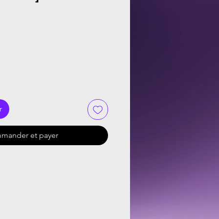
r
mander et payer