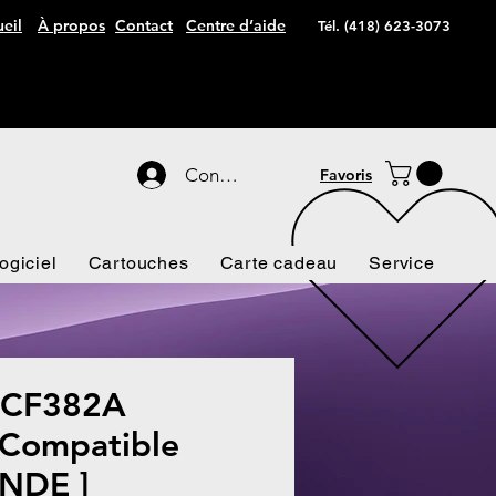
eil
À propos
Contact
Centre d’aide
Tél. (418) 623-3073
Connexion
Favoris
ogiciel
Cartouches
Carte cadeau
Service
 CF382A
Compatible
NDE ]