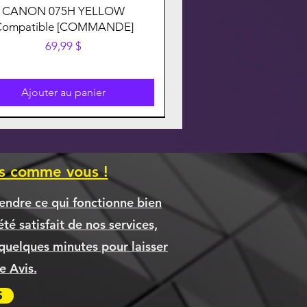
CANON 075H YELLOW
Compatible [COMMANDE]
Prix
69,99 $
Ajouter au panier
es comme vous !
endre ce qui fonctionne bien
té satisfait de nos services,
quelques minutes pour laisser
 Avis.
S