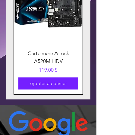
Carte mère Asrock
A520M-HDV
Prix
119,00 $
Ajouter au panier