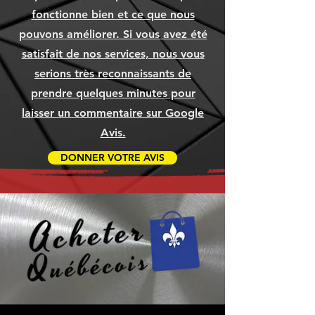
Ajouter au panier
Ajouter au panier
Ajouter au panier
Prix
Prix
Prix
1 049,99 $
79,99 $
79,99 $
fonctionne bien et ce que nous
Ajouter au panier
Ajouter au panier
Ajouter au panier
Ajouter au panier
Ajouter au panier
Ajouter au panier
pouvons améliorer. Si vous avez été
Ajouter au panier
Ajouter au panier
Ajouter au panier
satisfait de nos services, nous vous
serions très reconnaissants de
prendre quelques minutes pour
laisser un commentaire sur Google
Avis.
DONNER VOTRE AVIS