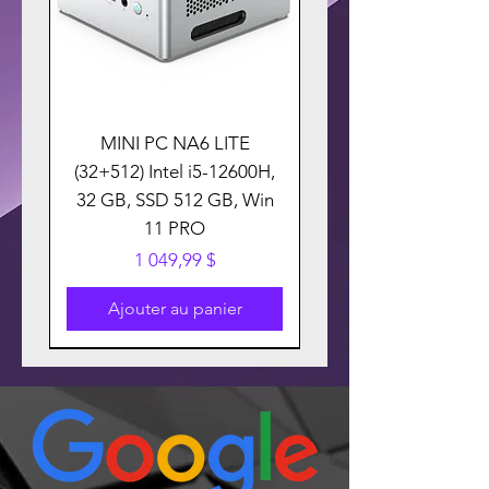
MINI PC NA6 LITE
(32+512) Intel i5-12600H,
32 GB, SSD 512 GB, Win
11 PRO
Prix
1 049,99 $
Ajouter au panier