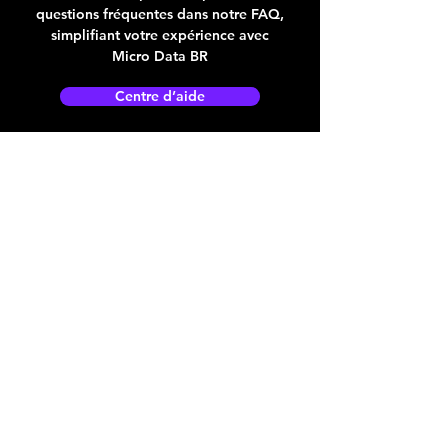
questions fréquentes dans notre FAQ,
simplifiant votre expérience avec
Micro Data BR
Centre d’aide
Adresse boutique
4825, 1èr Avenue
Québec, QC, G1H 2T5
microdata@microdatabr.com
(418) 623-3073