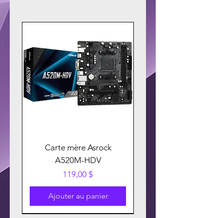
Carte mère Asrock
A520M-HDV
Prix
119,00 $
Ajouter au panier