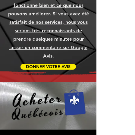
Ajouter au panier
Ajouter au panier
Ajouter au panier
Prix
Prix
Prix
1 049,99 $
79,99 $
79,99 $
fonctionne bien et ce que nous
Ajouter au panier
Ajouter au panier
Ajouter au panier
Ajouter au panier
Ajouter au panier
Ajouter au panier
pouvons améliorer. Si vous avez été
Ajouter au panier
Ajouter au panier
Ajouter au panier
satisfait de nos services, nous vous
serions très reconnaissants de
prendre quelques minutes pour
laisser un commentaire sur Google
Avis.
DONNER VOTRE AVIS