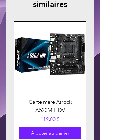
similaires
Carte mère Asrock
A520M-HDV
Prix
119,00 $
Ajouter au panier