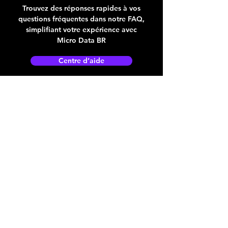
Trouvez des réponses rapides à vos
questions fréquentes dans notre FAQ,
simplifiant votre expérience avec
Micro Data BR
Centre d’aide
Adresse boutique
4825, 1èr Avenue
Québec, QC, G1H 2T5
microdata@microdatabr.com
(418) 623-3073