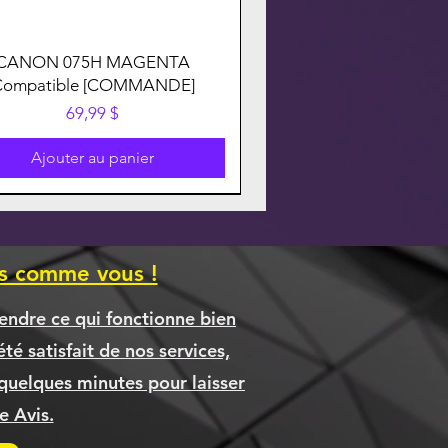
CANON 075H MAGENTA
Compatible [COMMANDE]
Prix
69,99 $
Ajouter au panier
es comme vous !
endre ce qui fonctionne bien
té satisfait de nos services,
quelques minutes pour laisser
 Avis.