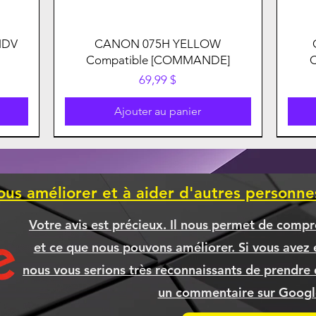
HDV
CANON 075H YELLOW
Compatible [COMMANDE]
Prix
69,99 $
Ajouter au panier
ous améliorer et à aider d'autres personn
Votre avis est précieux. Il nous permet de compr
et ce que nous pouvons améliorer. Si vous avez é
nous vous serions très reconnaissants de prendre 
un commentaire sur Google