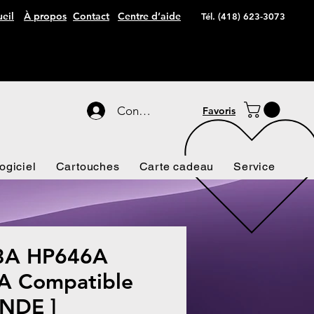
eil
À propos
Contact
Centre d’aide
Tél. (418) 623-3073
Connexion
Favoris
ogiciel
Cartouches
Carte cadeau
Service
3A HP646A
 Compatible
NDE ]