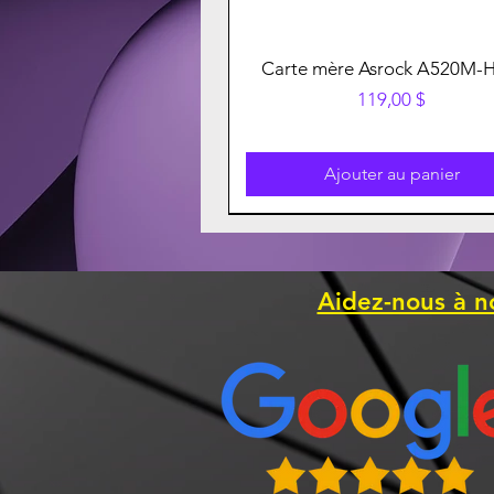
Carte mère Asrock A520M-
Prix
119,00 $
Ajouter au panier
Aidez-nous à n