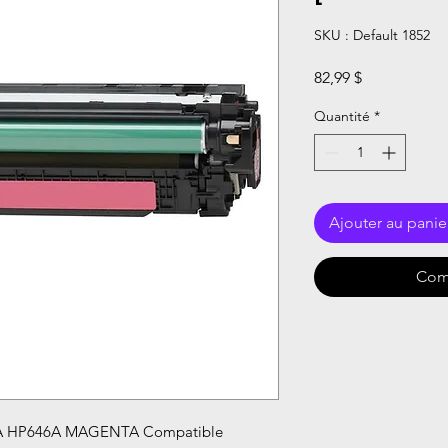
SKU : Default 1852
Prix
82,99 $
Quantité
*
Ajouter au panie
Com
A HP646A MAGENTA Compatible