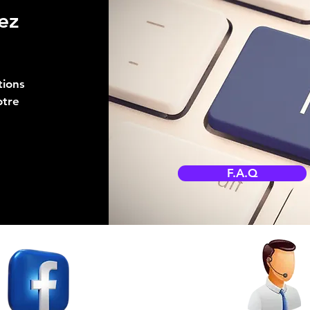
ez
tions
otre
F.A.Q