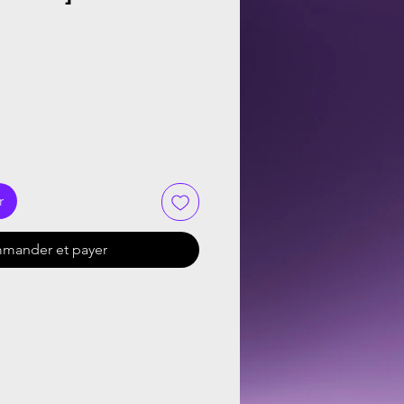
r
mander et payer