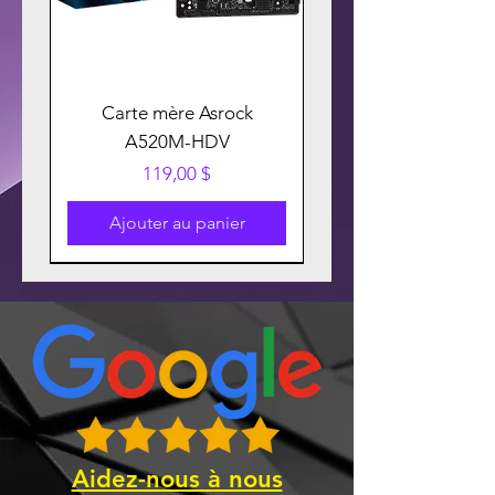
Carte mère Asrock
A520M-HDV
Prix
119,00 $
Ajouter au panier
Aidez-nous à nous