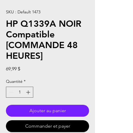
SKU : Default 1473
HP Q1339A NOIR
Compatible
[COMMANDE 48
HEURES]
Prix
69,99 $
Quantité
*
Ajouter au panier
Commander et payer