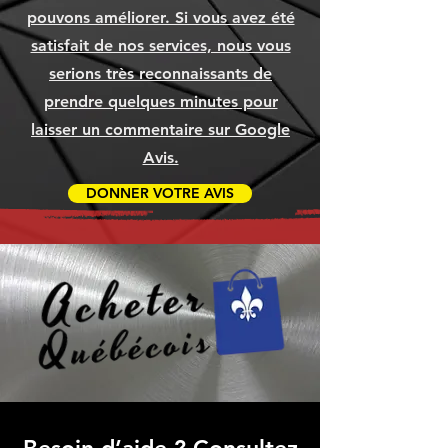
Ajouter au panier
Ajouter au panier
Ajouter au panier
Ajouter au panier
Ajouter au panier
Ajouter au panier
pouvons améliorer. Si vous avez été
Ajouter au panier
Ajouter au panier
Ajouter au panier
satisfait de nos services, nous vous
serions très reconnaissants de
prendre quelques minutes pour
laisser un commentaire sur Google
Avis.
DONNER VOTRE AVIS