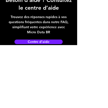
Besoin d’aide ? Consultez
le centre d’aide
Trouvez des réponses rapides à vos
questions fréquentes dans notre FAQ,
simplifiant votre expérience avec
Micro Data BR
Centre d’aide
Adresse boutique
4825, 1èr Avenue
Québec, QC, G1H 2T5
microdata@microdatabr.com