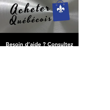
Besoin d’aide ? Consultez
le centre d’aide
Trouvez des réponses rapides à vos
questions fréquentes dans notre FAQ,
simplifiant votre expérience avec
Micro Data BR
Centre d’aide