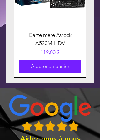
Carte mère Asrock
A520M-HDV
Prix
119,00 $
Ajouter au panier
Aidez-nous à nous