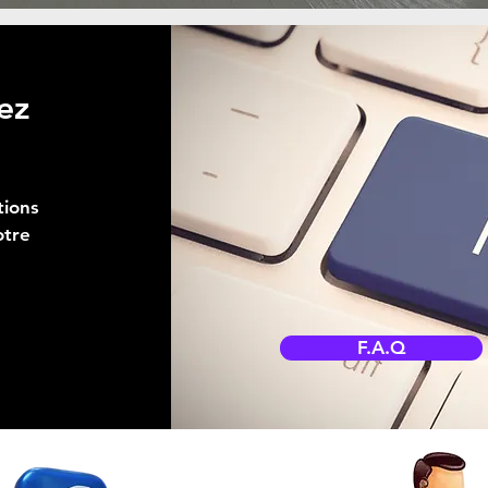
ez
tions
otre
F.A.Q