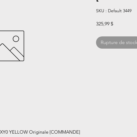
SKU : Default 3449
Prix
325,99 $
Rupture de stoc
XY0 YELLOW Originale [COMMANDE]