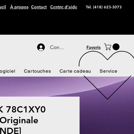
eil
À propos
Contact
Centre d’aide
Tél. (418) 623-3073
Connexion
Favoris
ogiciel
Cartouches
Carte cadeau
Service
 78C1XY0
riginale
NDE]