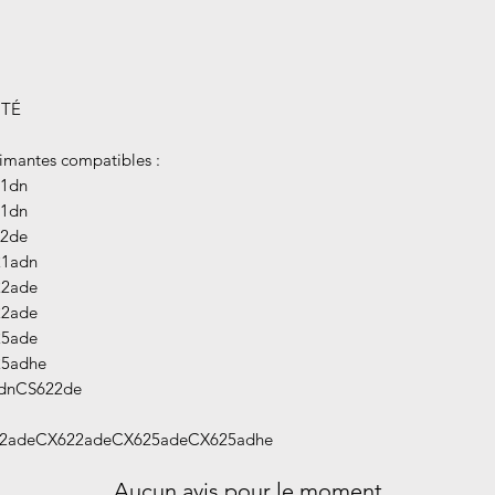
ITÉ
imantes compatibles :
1dn
1dn
2de
1adn
2ade
2ade
5ade
5adhe
dnCS622de
2adeCX622adeCX625adeCX625adhe
Aucun avis pour le moment