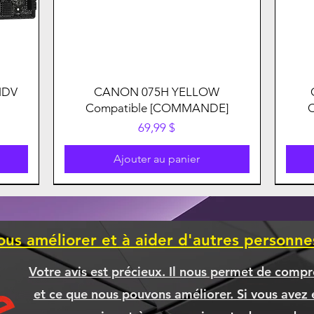
HDV
CANON 075H YELLOW
Compatible [COMMANDE]
Prix
69,99 $
Ajouter au panier
ous améliorer et à aider d'autres personn
Votre avis est précieux. Il nous permet de compr
et ce que nous pouvons améliorer. Si vous avez é