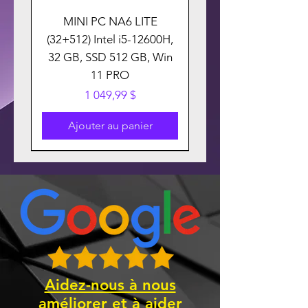
MINI PC NA6 LITE
(32+512) Intel i5-12600H,
32 GB, SSD 512 GB, Win
11 PRO
Prix
1 049,99 $
Ajouter au panier
Aidez-nous à nous
améliorer et à aider