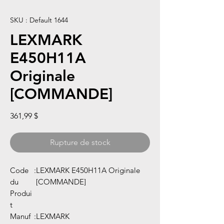
SKU : Default 1644
LEXMARK
E450H11A
Originale
[COMMANDE]
Prix
361,99 $
Rupture de stock
Code
:
LEXMARK E450H11A Originale
du
[COMMANDE]
Produi
t
Manuf
:
LEXMARK