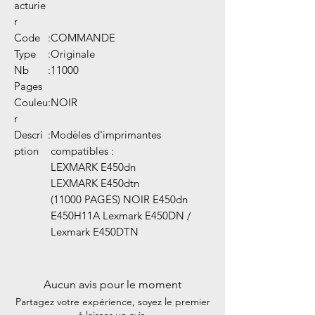
acturie
r
Code
:
COMMANDE
Type
:
Originale
Nb
:
11000
Pages
Couleu
:
NOIR
r
Descri
:
Modèles d'imprimantes
ption
compatibles :
LEXMARK E450dn
LEXMARK E450dtn
(11000 PAGES) NOIR E450dn
E450H11A Lexmark E450DN /
Lexmark E450DTN
Aucun avis pour le moment
Partagez votre expérience, soyez le premier