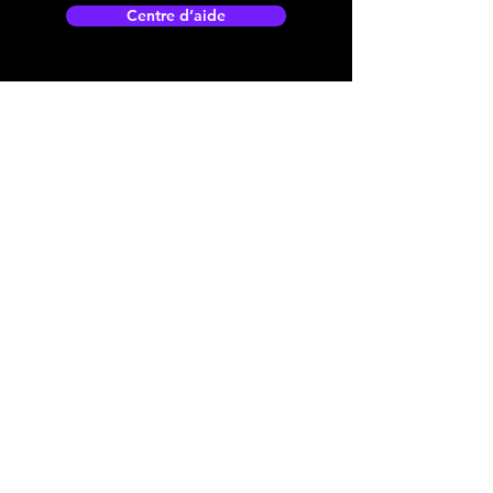
Centre d’aide
Adresse boutique
4825, 1èr Avenue
Québec, QC, G1H 2T5
microdata@microdatabr.com
(418) 623-3073