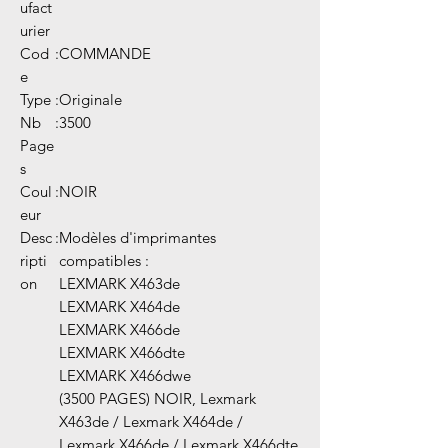
ufact
urier
Cod
:
COMMANDE
e
Type
:
Originale
Nb
:
3500
Page
s
Coul
:
NOIR
eur
Desc
:
Modèles d'imprimantes
ripti
compatibles :
on
LEXMARK X463de
LEXMARK X464de
LEXMARK X466de
LEXMARK X466dte
LEXMARK X466dwe
(3500 PAGES) NOIR, Lexmark
X463de / Lexmark X464de /
Lexmark X466de / Lexmark X466dte