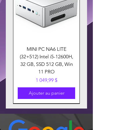
MINI PC NA6 LITE
(32+512) Intel i5-12600H,
32 GB, SSD 512 GB, Win
11 PRO
Prix
1 049,99 $
Ajouter au panier