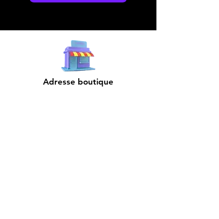
Adresse boutique
4825, 1èr Avenue
Québec, QC, G1H 2T5
microdata@microdatabr.com
(418) 623-3073
Support client