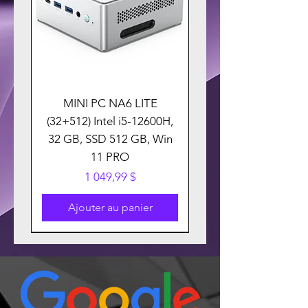
MINI PC NA6 LITE
(32+512) Intel i5-12600H,
32 GB, SSD 512 GB, Win
11 PRO
Prix
1 049,99 $
Ajouter au panier