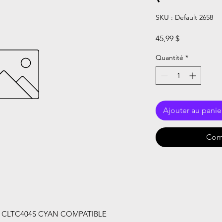
SKU : Default 2658
Prix
45,99 $
Quantité
*
Ajouter au panie
Com
 CLTC404S CYAN COMPATIBLE