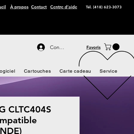
eil
À propos
Contact
Centre d’aide
Tél. (418) 623-3073
Connexion
Favoris
ogiciel
Cartouches
Carte cadeau
Service
 CLTC404S
mpatible
NDE)