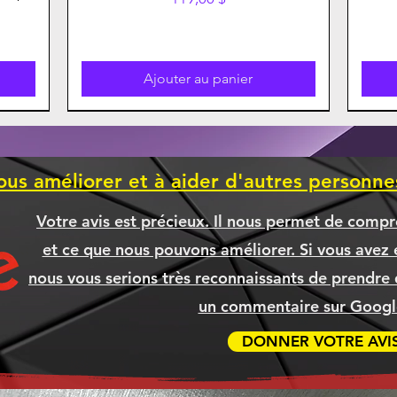
Ajouter au panier
ous améliorer et à aider d'autres personn
Votre avis est précieux. Il nous permet de compr
et ce que nous pouvons améliorer. Si vous avez é
nous vous serions très reconnaissants de prendre 
un commentaire sur Google
DONNER VOTRE AVI
270K
5XL
5XL
A
CANON 075H CYAN Compatible
LENOVO 82X700FKCF IDEAPAD
BROTHER TN635XL TN-635XL
Boitier Antec C3 ARGB
Boit
CAN
BR