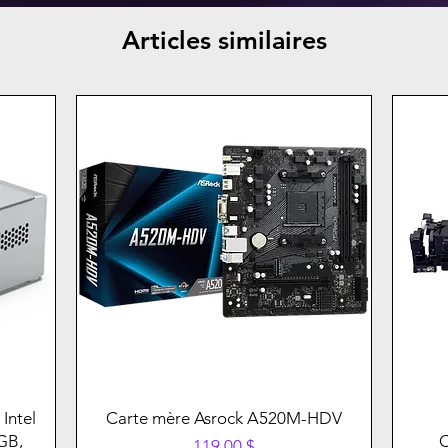
Articles similaires
Intel
Carte mère Asrock A520M-HDV
GB,
Prix
119,00 $