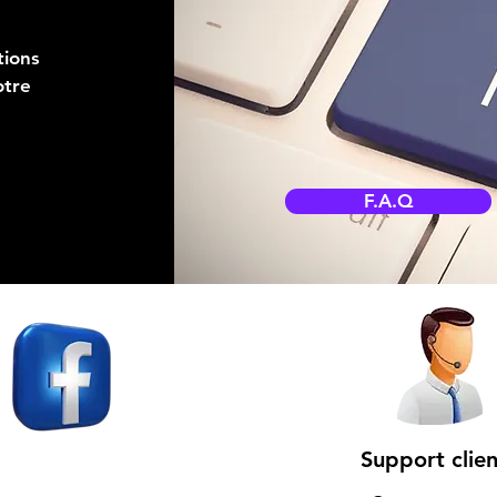
tions
otre
F.A.Q
Support clien