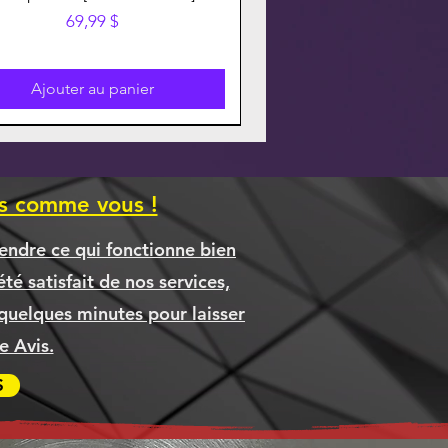
Prix
69,99 $
Ajouter au panier
es comme vous !
endre ce qui fonctionne bien
té satisfait de nos services,
quelques minutes pour laisser
 Avis.
S
ier Thermaltake S200TG ARGB
ON 075H NOIR Compatible
OTHER TN635XL TN-635XL
Ordinateur TYRANIS