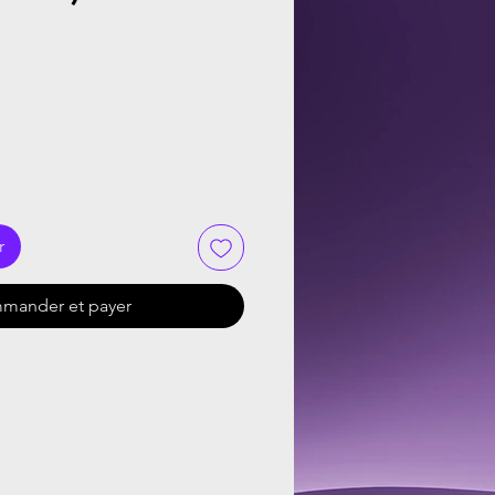
r
mander et payer