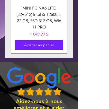
MINI PC NA6 LITE
(32+512) Intel i5-12600H,
32 GB, SSD 512 GB, Win
11 PRO
Prix
1 049,99 $
Ajouter au panier
Aidez-nous à nous
améliorer et à aider