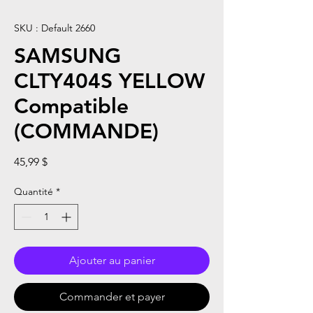
SKU : Default 2660
SAMSUNG
CLTY404S YELLOW
Compatible
(COMMANDE)
Prix
45,99 $
Quantité
*
Ajouter au panier
Commander et payer