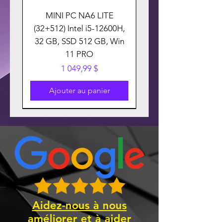
MINI PC NA6 LITE
(32+512) Intel i5-12600H,
32 GB, SSD 512 GB, Win
11 PRO
Prix
1 049,99 $
Ajouter au panier
Aidez-nous à nous
améliorer et à aider