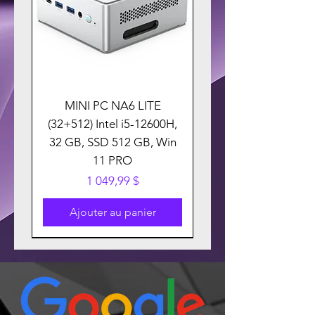
MINI PC NA6 LITE
(32+512) Intel i5-12600H,
32 GB, SSD 512 GB, Win
11 PRO
Prix
1 049,99 $
Ajouter au panier