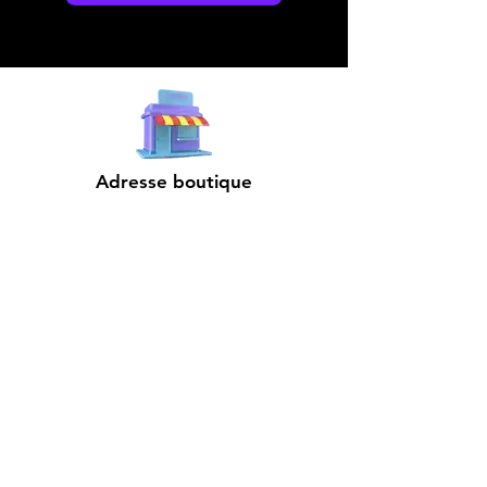
Adresse boutique
4825, 1èr Avenue
Québec, QC, G1H 2T5
microdata@microdatabr.com
(418) 623-3073
Support client